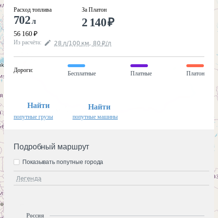
Расход топлива
За Платон
702
2 140
₽
л
56 160
₽
Из расчёта
:
28
л
/100
км
,
80
₽
/
л
Дороги
:
Бесплатные
Платные
Платон
Найти
Найти
попутные грузы
попутные машины
Подробный маршрут
Показывать попутные города
Легенда
Россия