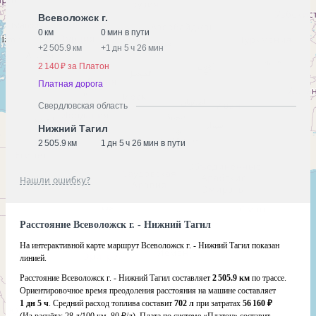
Всеволожск г.
0 км
0 мин в пути
+
2 505.9 км
+
1 дн 5 ч 26 мин
2 140 ₽ за Платон
Платная дорога
Свердловская область
Нижний Тагил
2 505.9 км
1 дн 5 ч 26 мин в пути
Нашли ошибку?
Расстояние Всеволожск г. - Нижний Тагил
На интерактивной карте маршрут Всеволожск г. - Нижний Тагил показан
линией.
Расстояние Всеволожск г. - Нижний Тагил составляет
2 505.9 км
по трассе.
Ориентировочное время преодоления расстояния на машине составляет
1 дн 5 ч
. Средний расход топлива составит
702 л
при затратах
56 160 ₽