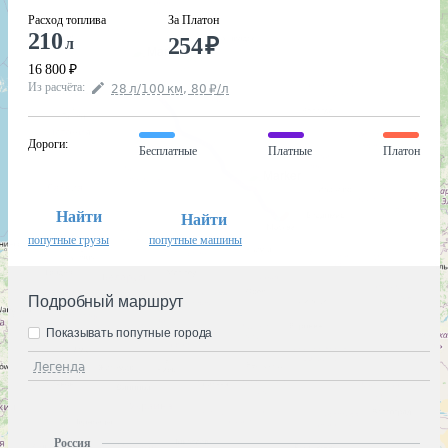
Расход топлива
За Платон
210
254
₽
л
16 800
₽
Из расчёта
:
28
л
/100
км
,
80
₽
/
л
Дороги
:
Бесплатные
Платные
Платон
Найти
Найти
попутные грузы
попутные машины
Подробный маршрут
Показывать попутные города
Легенда
Россия