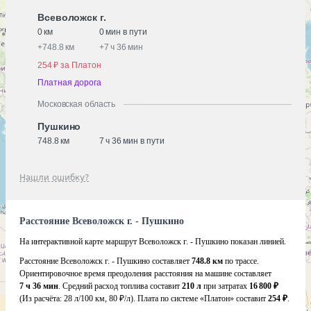
Всеволожск г.
0 км
0 мин в пути
+
748.8 км
+
7 ч 36 мин
254 ₽ за Платон
Платная дорога
Московская область
Пушкино
748.8 км
7 ч 36 мин в пути
Нашли ошибку?
Расстояние Всеволожск г. - Пушкино
На интерактивной карте маршрут Всеволожск г. - Пушкино показан линией.
Расстояние Всеволожск г. - Пушкино составляет
748.8 км
по трассе.
Ориентировочное время преодоления расстояния на машине составляет
7 ч 36 мин
. Средний расход топлива составит
210 л
при затратах
16 800 ₽
(Из расчёта:
28 л/100 км, 80 ₽/л)
. Плата по системе «Платон» составит
254 ₽
.