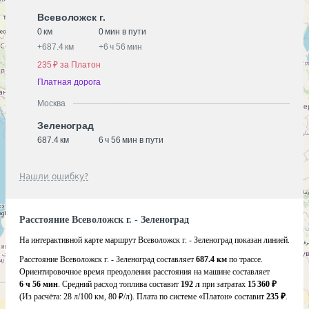
Всеволожск г.
0 км
0 мин в пути
+
687.4 км
+
6 ч 56 мин
235 ₽ за Платон
Платная дорога
Москва
Зеленоград
687.4 км
6 ч 56 мин в пути
Нашли ошибку?
Расстояние Всеволожск г. - Зеленоград
На интерактивной карте маршрут Всеволожск г. - Зеленоград показан линией.
Расстояние Всеволожск г. - Зеленоград составляет
687.4 км
по трассе.
Ориентировочное время преодоления расстояния на машине составляет
6 ч 56 мин
. Средний расход топлива составит
192 л
при затратах
15 360 ₽
(Из расчёта:
28 л/100 км, 80 ₽/л)
. Плата по системе «Платон» составит
235 ₽
.