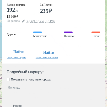
Расход топлива
За Платон
192
235
₽
л
15 360
₽
Из расчёта
:
28
л
/100
км
,
80
₽
/
л
Дороги
:
Бесплатные
Платные
Платон
Найти
Найти
попутные грузы
попутные машины
Подробный маршрут
Показывать попутные города
Легенда
Россия