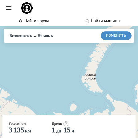
Найти грузы
Найти машины
→
ИЗМЕНИТЬ
Всеволожск г.
Нягань
г.
Расстояние
Время
3 135
1
15
км
дн
ч