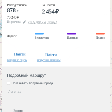
Расход топлива
За Платон
878
2 454
₽
л
70 240
₽
Из расчёта
:
28
л
/100
км
,
80
₽
/
л
Дороги
:
Бесплатные
Платные
Платон
Найти
Найти
попутные грузы
попутные машины
Подробный маршрут
Показывать попутные города
Легенда
Россия