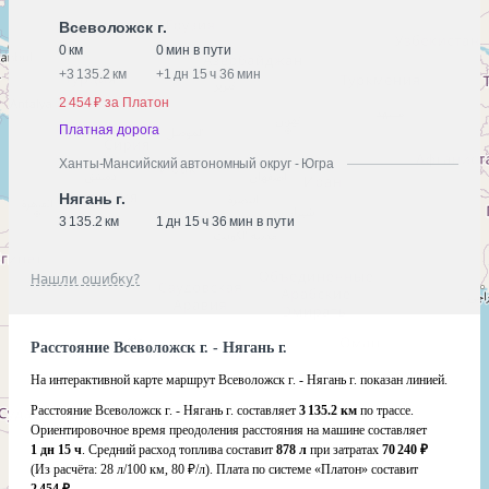
Всеволожск г.
0 км
0 мин в пути
+
3 135.2 км
+
1 дн 15 ч 36 мин
2 454 ₽ за Платон
Платная дорога
Ханты-Мансийский автономный округ - Югра
Нягань г.
3 135.2 км
1 дн 15 ч 36 мин в пути
Нашли ошибку?
Расстояние Всеволожск г. - Нягань г.
На интерактивной карте маршрут Всеволожск г. - Нягань г. показан линией.
Расстояние Всеволожск г. - Нягань г. составляет
3 135.2 км
по трассе.
Ориентировочное время преодоления расстояния на машине составляет
1 дн 15 ч
. Средний расход топлива составит
878 л
при затратах
70 240 ₽
(Из расчёта:
28 л/100 км, 80 ₽/л)
. Плата по системе «Платон» составит