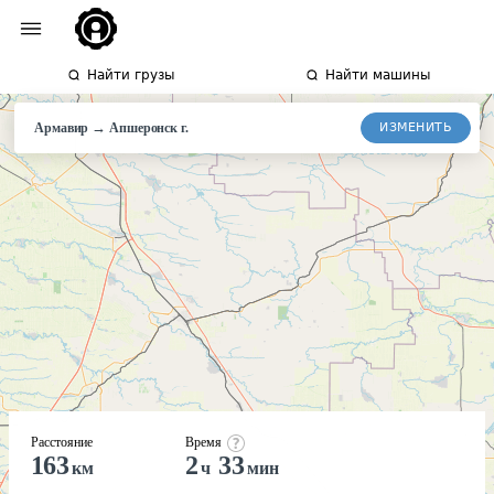
Найти грузы
Найти машины
→
ИЗМЕНИТЬ
Армавир
Апшеронск
г.
Расстояние
Время
163
2
33
км
ч
мин