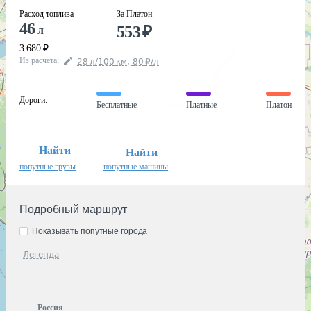
Расход топлива
За Платон
46
553
₽
л
3 680
₽
Из расчёта
:
28
л
/100
км
,
80
₽
/
л
Дороги
:
Бесплатные
Платные
Платон
Найти
Найти
попутные грузы
попутные машины
Подробный маршрут
Показывать попутные города
Легенда
Россия