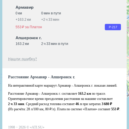
Армавир
0 км
0 мин в пути
+
163.2 км
+
2 ч 33 мин
553 ₽ за Платон
Р-217
Апшеронск г.
163.2 км
2 ч 33 мин в пути
Нашли ошибку?
Расстояние Армавир - Апшеронск г.
На интерактивной карте маршрут Армавир - Апшеронск г. показан линией.
Расстояние Армавир - Апшеронск г. составляет
163.2 км
по трассе.
Ориентировочное время преодоления расстояния на машине составляет
2 ч 33 мин
. Средний расход топлива составит
46 л
при затратах
3 680 ₽
(Из расчёта:
28 л/100 км, 80 ₽/л)
. Плата по системе «Платон» составит
553 ₽
.
1998 −
2026
©
«ATI.SU»