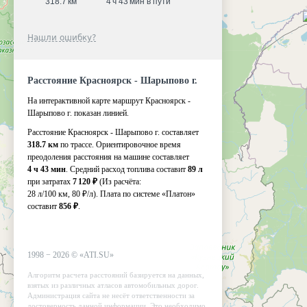
318.7 км
4 ч 43 мин в пути
Нашли ошибку?
Расстояние Красноярск - Шарыпово г.
На интерактивной карте маршрут Красноярск -
Шарыпово г. показан линией.
Расстояние Красноярск - Шарыпово г. составляет
318.7 км
по трассе. Ориентировочное время
преодоления расстояния на машине составляет
4 ч 43 мин
. Средний расход топлива составит
89 л
при затратах
7 120 ₽
(Из расчёта:
28 л/100 км, 80 ₽/л)
. Плата по системе «Платон»
составит
856 ₽
.
1998 −
2026
©
«ATI.SU»
Алгоритм расчета расстояний базируется на данных,
взятых из различных атласов автомобильных дорог.
Администрация сайта не несёт ответственности за
достоверность данной информации. Это необходимо