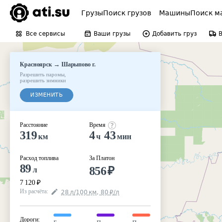
Грузы
Поиск грузов
Машины
Поиск м
Все сервисы
Ваши грузы
Добавить груз
→
Красноярск
Шарыпово г.
Разрешить паромы
,
разрешить зимники
ИЗМЕНИТЬ
Расстояние
Время
319
4
43
км
ч
мин
Расход топлива
За Платон
89
856
₽
л
7 120
₽
Из расчёта
:
28
л
/100
км
,
80
₽
/
л
Дороги
: