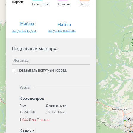
Дороги
:
Бесплатные
Платные
Платон
Найти
Найти
попутные грузы
попутные машины
Подробный маршрут
Легенда
Показывать попутные города
Россия
Красноярск
0 км
0 мин в пути
+
229.1 км
+
3 ч 28 мин
1 044 ₽ за Платон
Канск г.