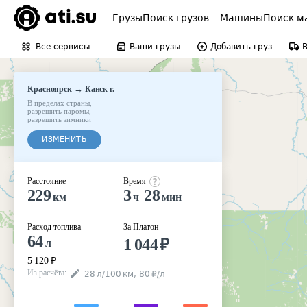
Грузы
Поиск грузов
Машины
Поиск м
Все сервисы
Ваши грузы
Добавить груз
→
Красноярск
Канск г.
В пределах страны
,
разрешить паромы
,
разрешить зимники
ИЗМЕНИТЬ
Расстояние
Время
229
3
28
км
ч
мин
Расход топлива
За Платон
64
1 044
₽
л
5 120
₽
Из расчёта
:
28
л
/100
км
,
80
₽
/
л