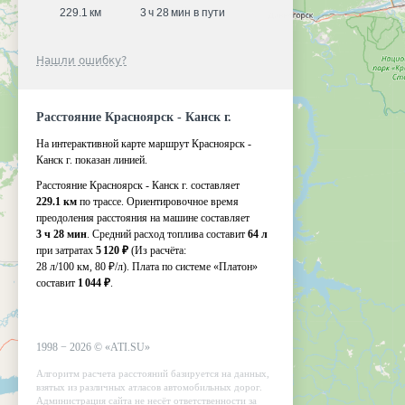
229.1 км
3 ч 28 мин в пути
Нашли ошибку?
Расстояние Красноярск - Канск г.
На интерактивной карте маршрут Красноярск -
Канск г. показан линией.
Расстояние Красноярск - Канск г. составляет
229.1 км
по трассе. Ориентировочное время
преодоления расстояния на машине составляет
3 ч 28 мин
. Средний расход топлива составит
64 л
при затратах
5 120 ₽
(Из расчёта:
28 л/100 км, 80 ₽/л)
. Плата по системе «Платон»
составит
1 044 ₽
.
1998 −
2026
©
«ATI.SU»
Алгоритм расчета расстояний базируется на данных,
взятых из различных атласов автомобильных дорог.
Администрация сайта не несёт ответственности за