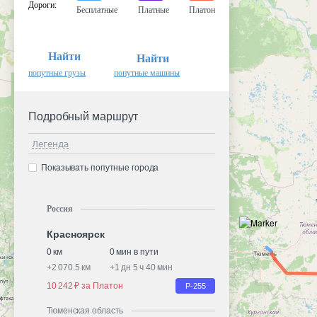
Дороги
:
Бесплатные
Платные
Платон
Найти
Найти
попутные грузы
попутные машины
Подробный маршрут
Легенда
Показывать попутные города
Россия
Красноярск
0 км
0 мин в пути
+
2 070.5 км
+
1 дн 5 ч 40 мин
10 242 ₽ за Платон
Р-255
Тюменская область