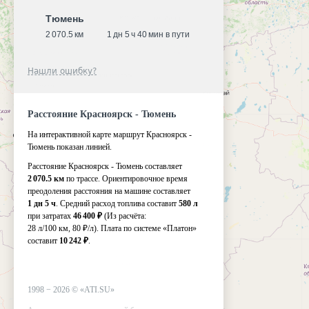
Тюмень
2 070.5 км
1 дн 5 ч 40 мин в пути
Нашли ошибку?
Расстояние Красноярск - Тюмень
На интерактивной карте маршрут Красноярск -
Тюмень показан линией.
Расстояние Красноярск - Тюмень составляет
2 070.5 км
по трассе. Ориентировочное время
преодоления расстояния на машине составляет
1 дн 5 ч
. Средний расход топлива составит
580 л
при затратах
46 400 ₽
(Из расчёта:
28 л/100 км, 80 ₽/л)
. Плата по системе «Платон»
составит
10 242 ₽
.
1998 −
2026
©
«ATI.SU»