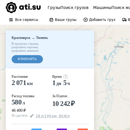
Грузы
Поиск грузов
Машины
Поиск м
Все сервисы
Ваши грузы
Добавить груз
→
Красноярск
Тюмень
В пределах страны
,
разрешить паромы
,
разрешить зимники
ИЗМЕНИТЬ
Расстояние
Время
2 071
1
5
км
дн
ч
Расход топлива
За Платон
580
10 242
₽
л
46 400
₽
Из расчёта
:
28
л
/100
км
,
80
₽
/
л