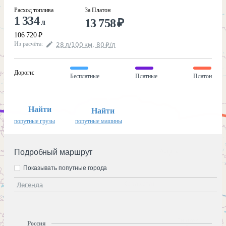
Расход топлива
За Платон
1 334
13 758
₽
л
106 720
₽
Из расчёта
:
28
л
/100
км
,
80
₽
/
л
Дороги
:
Бесплатные
Платные
Платон
Найти
Найти
попутные грузы
попутные машины
Подробный маршрут
Показывать попутные города
Легенда
Россия