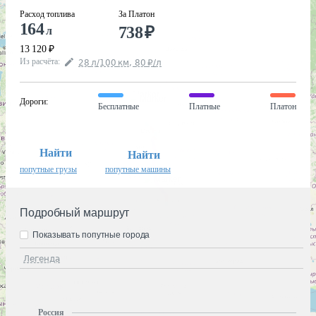
Расход топлива
За Платон
164
738
₽
л
13 120
₽
Из расчёта
:
28
л
/100
км
,
80
₽
/
л
Дороги
:
Бесплатные
Платные
Платон
Найти
Найти
попутные грузы
попутные машины
Подробный маршрут
Показывать попутные города
Легенда
Россия