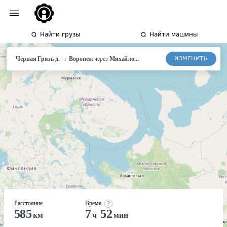
Найти грузы
Найти машины
→
ИЗМЕНИТЬ
Чёрная Грязь д.
Воронеж
через
Михайло...
Расстояние
Время
585
7
52
км
ч
мин