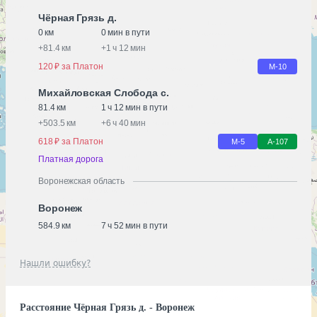
Чёрная Грязь д.
0 км
0 мин в пути
+
81.4 км
+
1 ч 12 мин
120 ₽ за Платон
М-10
Михайловская Слобода с.
81.4 км
1 ч 12 мин в пути
+
503.5 км
+
6 ч 40 мин
618 ₽ за Платон
М-5
А-107
Платная дорога
Воронежская область
Воронеж
584.9 км
7 ч 52 мин в пути
Нашли ошибку?
Расстояние Чёрная Грязь д. - Воронеж