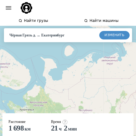
Найти грузы
Найти машины
→
ИЗМЕНИТЬ
Чёрная Грязь д.
Екатеринбург
Расстояние
Время
1 698
21
2
км
ч
мин