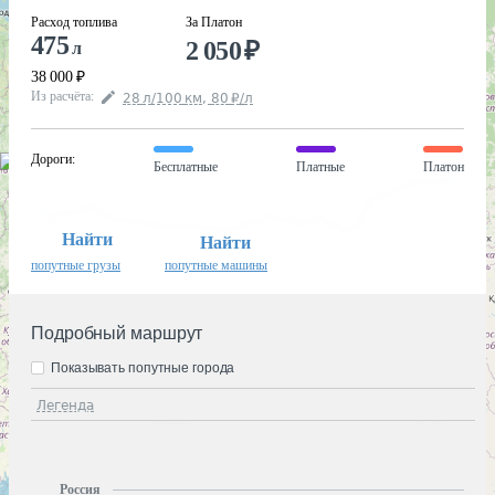
Расход топлива
За Платон
475
2 050
₽
л
38 000
₽
Из расчёта
:
28
л
/100
км
,
80
₽
/
л
Дороги
:
Бесплатные
Платные
Платон
Найти
Найти
попутные грузы
попутные машины
Подробный маршрут
Показывать попутные города
Легенда
Россия