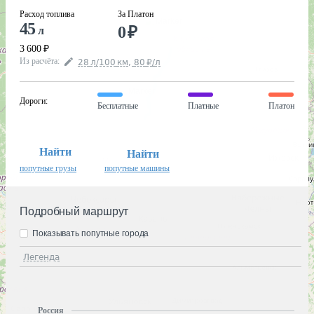
Расход топлива
За Платон
45
0
₽
л
3 600
₽
Из расчёта
:
28
л
/100
км
,
80
₽
/
л
Дороги
:
Бесплатные
Платные
Платон
Найти
Найти
попутные грузы
попутные машины
Подробный маршрут
Показывать попутные города
Легенда
Россия