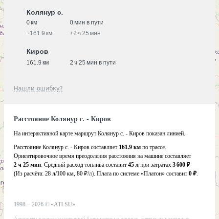
Колянур с.
0 км
0 мин в пути
+
161.9 км
+
2 ч 25 мин
Киров
161.9 км
2 ч 25 мин в пути
Нашли ошибку?
Расстояние Колянур с. - Киров
На интерактивной карте маршрут Колянур с. - Киров показан линией.
Расстояние Колянур с. - Киров составляет
161.9 км
по трассе.
Ориентировочное время преодоления расстояния на машине составляет
2 ч 25 мин
. Средний расход топлива составит
45 л
при затратах
3 600 ₽
(Из расчёта:
28 л/100 км, 80 ₽/л)
. Плата по системе «Платон» составит
0 ₽
.
1998 −
2026
©
«ATI.SU»
Алгоритм расчета расстояний базируется на данных, взятых из различных