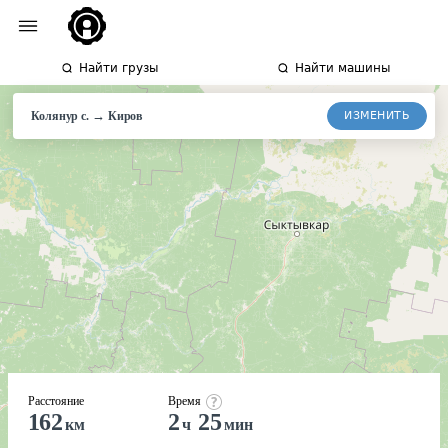
Найти грузы
Найти машины
→
ИЗМЕНИТЬ
Колянур с.
Киров
Расстояние
Время
162
2
25
км
ч
мин