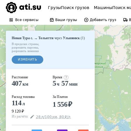
Грузы
Поиск грузов
Машины
Поиск м
Все сервисы
Ваши грузы
Добавить груз
→
Новая Тура с.
Тольятти
через
Ульяновск
(
1
)
В пределах страны
,
разрешить паромы
,
разрешить зимники
ИЗМЕНИТЬ
Расстояние
Время
407
5
57
км
ч
мин
Расход топлива
За Платон
114
1 556
₽
л
9 120
₽
Из расчёта
:
28
л
/100
км
,
80
₽
/
л