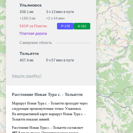
Ульяновск
208.1 км
3 ч 13 мин в пути
+
199.3 км
+
2 ч 44 мин
543 ₽ за Платон
Р-178
А-151
Платная дорога
Самарская область
Тольятти
407.4 км
5 ч 57 мин в пути
Нашли ошибку?
Расстояние Новая Тура с. - Тольятти
Маршрут Новая Тура с. - Тольятти проходит через
следующие промежуточные точки:
Ульяновск
.
На интерактивной карте маршрут Новая Тура с. -
Тольятти показан линией.
Расстояние Новая Тура с. - Тольятти составляет