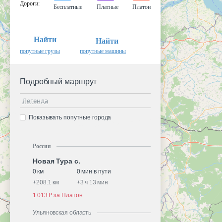
Дороги
:
Бесплатные
Платные
Платон
Найти
Найти
попутные грузы
попутные машины
Подробный маршрут
Легенда
Показывать попутные города
Россия
Новая Тура с.
0 км
0 мин в пути
+
208.1 км
+
3 ч 13 мин
1 013 ₽ за Платон
Ульяновская область