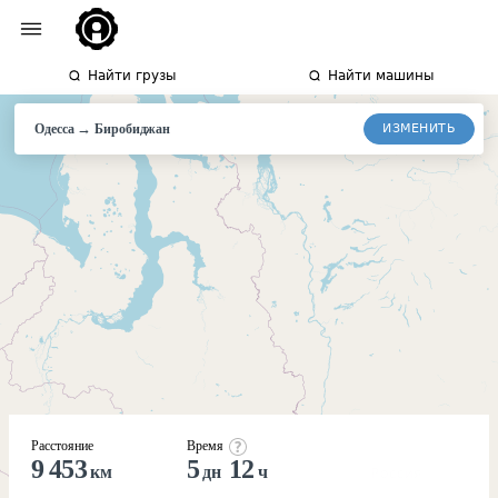
Найти грузы
Найти машины
→
ИЗМЕНИТЬ
Одесса
Биробиджан
Расстояние
Время
9 453
5
12
км
дн
ч