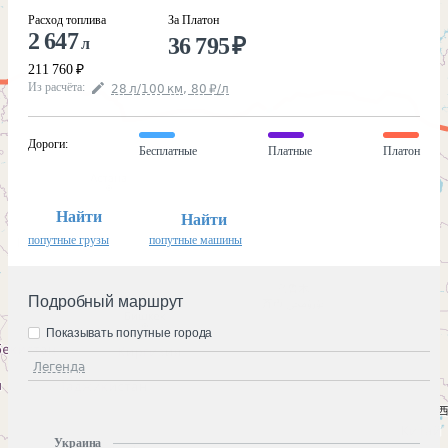
Расход топлива
За Платон
2 647
36 795
₽
л
211 760
₽
Из расчёта
:
28
л
/100
км
,
80
₽
/
л
Дороги
:
Бесплатные
Платные
Платон
Найти
Найти
попутные грузы
попутные машины
Подробный маршрут
Показывать попутные города
Легенда
Украина