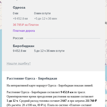
Одесса
0 км
0 мин в пути
+
9 452.8 км
+
5 дн 12 ч 36 мин
36 795 ₽ за Платон
Платная дорога
Россия
Биробиджан
9 452.8 км
5 дн 12 ч 36 мин в пути
Нашли ошибку?
Расстояние Одесса - Биробиджан
На интерактивной карте маршрут Одесса - Биробиджан показан линией.
Расстояние Одесса - Биробиджан составляет
9 452.8 км
по трассе.
Ориентировочное время преодоления расстояния на машине составляет
5 дн 12 ч
. Средний расход топлива составит
2 647 л
при затратах
211 760 ₽
(Из расчёта:
28 л/100 км, 80 ₽/л)
. Плата по системе «Платон» составит