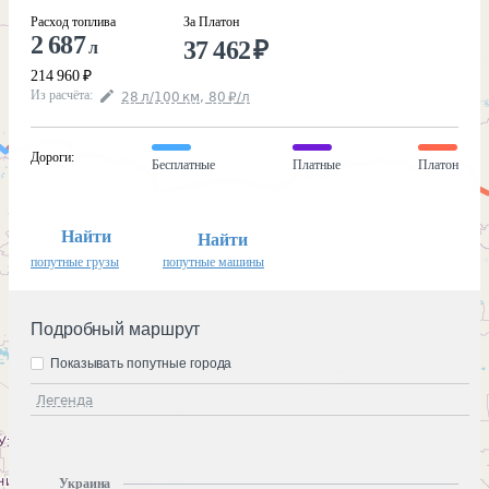
Расход топлива
За Платон
2 687
37 462
₽
л
214 960
₽
Из расчёта
:
28
л
/100
км
,
80
₽
/
л
Дороги
:
Бесплатные
Платные
Платон
Найти
Найти
попутные грузы
попутные машины
Подробный маршрут
Показывать попутные города
Легенда
Украина