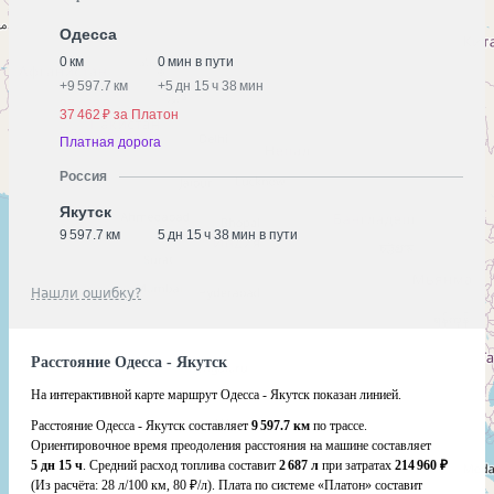
Одесса
0 км
0 мин в пути
+
9 597.7 км
+
5 дн 15 ч 38 мин
37 462 ₽ за Платон
Платная дорога
Россия
Якутск
9 597.7 км
5 дн 15 ч 38 мин в пути
Нашли ошибку?
Расстояние Одесса - Якутск
На интерактивной карте маршрут Одесса - Якутск показан линией.
Расстояние Одесса - Якутск составляет
9 597.7 км
по трассе.
Ориентировочное время преодоления расстояния на машине составляет
5 дн 15 ч
. Средний расход топлива составит
2 687 л
при затратах
214 960 ₽
(Из расчёта:
28 л/100 км, 80 ₽/л)
. Плата по системе «Платон» составит