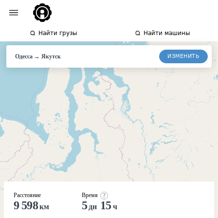
Найти грузы
Найти машины
→
ИЗМЕНИТЬ
Одесса
Якутск
Расстояние
Время
9 598
5
15
км
дн
ч