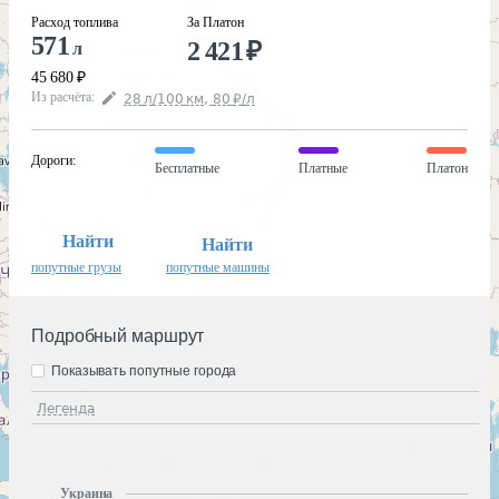
Расход топлива
За Платон
571
2 421
₽
л
45 680
₽
Из расчёта
:
28
л
/100
км
,
80
₽
/
л
Дороги
:
Бесплатные
Платные
Платон
Найти
Найти
попутные грузы
попутные машины
Подробный маршрут
Показывать попутные города
Легенда
Украина