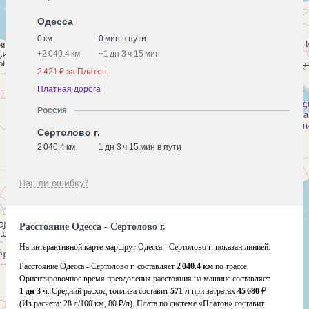
Одесса
0 км
0 мин в пути
+
2 040.4 км
+
1 дн 3 ч 15 мин
2 421 ₽ за Платон
Платная дорога
Россия
Сертолово г.
2 040.4 км
1 дн 3 ч 15 мин в пути
Нашли ошибку?
Расстояние Одесса - Сертолово г.
На интерактивной карте маршрут Одесса - Сертолово г. показан линией.
Расстояние Одесса - Сертолово г. составляет
2 040.4 км
по трассе.
Ориентировочное время преодоления расстояния на машине составляет
1 дн 3 ч
. Средний расход топлива составит
571 л
при затратах
45 680 ₽
(Из расчёта:
28 л/100 км, 80 ₽/л)
. Плата по системе «Платон» составит