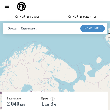
Найти грузы
Найти машины
→
ИЗМЕНИТЬ
Одесса
Сертолово
г.
Расстояние
Время
2 040
1
3
км
дн
ч