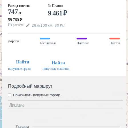
Расход топлива
За Платон
747
9 461
₽
л
59 760
₽
Из расчёта
:
28
л
/100
км
,
80
₽
/
л
Дороги
:
Бесплатные
Платные
Платон
Найти
Найти
попутные грузы
попутные машины
Подробный маршрут
Показывать попутные города
Легенда
Украина