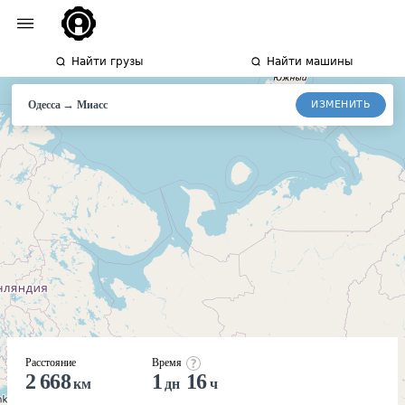
Найти грузы
Найти машины
→
ИЗМЕНИТЬ
Одесса
Миасс
Расстояние
Время
2 668
1
16
км
дн
ч