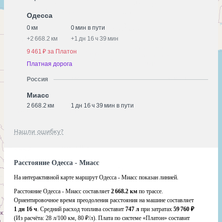
Одесса
0 км
0 мин в пути
+
2 668.2 км
+
1 дн 16 ч 39 мин
9 461 ₽ за Платон
Платная дорога
Россия
Миасс
2 668.2 км
1 дн 16 ч 39 мин в пути
Нашли ошибку?
Расстояние Одесса - Миасс
На интерактивной карте маршрут Одесса - Миасс показан линией.
Расстояние Одесса - Миасс составляет
2 668.2 км
по трассе.
Ориентировочное время преодоления расстояния на машине составляет
1 дн 16 ч
. Средний расход топлива составит
747 л
при затратах
59 760 ₽
(Из расчёта:
28 л/100 км, 80 ₽/л)
. Плата по системе «Платон» составит