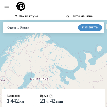
Найти грузы
Найти машины
→
ИЗМЕНИТЬ
Одесса
Ржев г.
Расстояние
Время
1 442
21
42
км
ч
мин