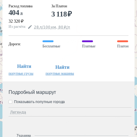
Расход топлива
За Платон
404
3 118
₽
л
32 320
₽
Из расчёта
:
28
л
/100
км
,
80
₽
/
л
Дороги
:
Бесплатные
Платные
Платон
Найти
Найти
попутные грузы
попутные машины
Подробный маршрут
Показывать попутные города
Легенда
Украина