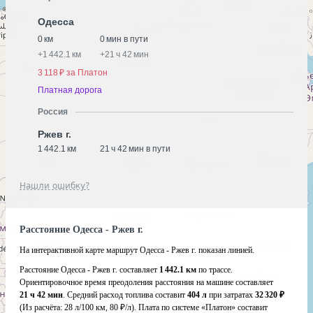
Одесса
0 км
0 мин в пути
+
1 442.1 км
+
21 ч 42 мин
3 118 ₽ за Платон
Платная дорога
Россия
Ржев г.
1 442.1 км
21 ч 42 мин в пути
Нашли ошибку?
Расстояние Одесса - Ржев г.
На интерактивной карте маршрут Одесса - Ржев г. показан линией.
Расстояние Одесса - Ржев г. составляет
1 442.1 км
по трассе.
Ориентировочное время преодоления расстояния на машине составляет
21 ч 42 мин
. Средний расход топлива составит
404 л
при затратах
32 320 ₽
(Из расчёта:
28 л/100 км, 80 ₽/л)
. Плата по системе «Платон» составит