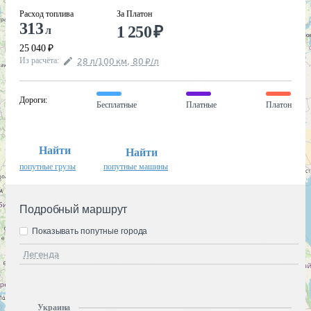
Расход топлива
За Платон
313
1 250
₽
л
25 040
₽
Из расчёта
:
28
л
/100
км
,
80
₽
/
л
Дороги
:
Бесплатные
Платные
Платон
Найти
Найти
попутные грузы
попутные машины
Подробный маршрут
Показывать попутные города
Легенда
Украина