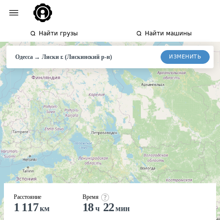
Найти грузы
Найти машины
→
ИЗМЕНИТЬ
Одесса
Лиски
г. (Лискинский р-н)
Расстояние
Время
1 117
18
22
км
ч
мин