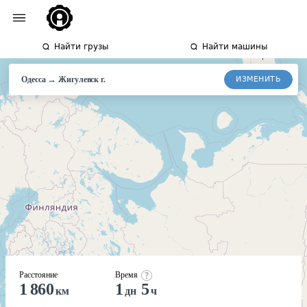
Найти грузы
Найти машины
→
ИЗМЕНИТЬ
Одесса
Жигулевск
г.
Расстояние
Время
1 860
1
5
км
дн
ч