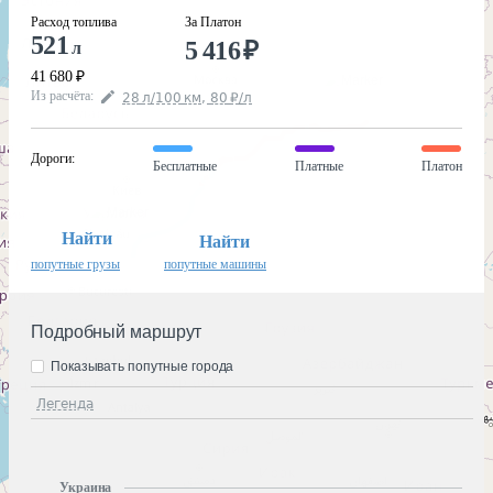
Расход топлива
За Платон
521
5 416
₽
л
41 680
₽
Из расчёта
:
28
л
/100
км
,
80
₽
/
л
Дороги
:
Бесплатные
Платные
Платон
Найти
Найти
попутные грузы
попутные машины
Подробный маршрут
Показывать попутные города
Легенда
Украина