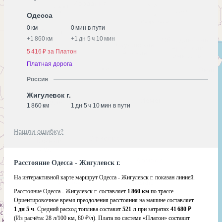
Одесса
0 км
0 мин в пути
+
1 860 км
+
1 дн 5 ч 10 мин
5 416 ₽ за Платон
Платная дорога
Россия
Жигулевск г.
1 860 км
1 дн 5 ч 10 мин в пути
Нашли ошибку?
Расстояние Одесса - Жигулевск г.
На интерактивной карте маршрут Одесса - Жигулевск г. показан линией.
Расстояние Одесса - Жигулевск г. составляет
1 860 км
по трассе.
Ориентировочное время преодоления расстояния на машине составляет
1 дн 5 ч
. Средний расход топлива составит
521 л
при затратах
41 680 ₽
(Из расчёта:
28 л/100 км, 80 ₽/л)
. Плата по системе «Платон» составит