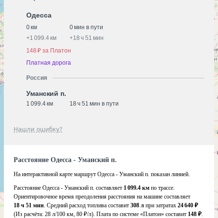
Одесса
0 км
0 мин в пути
+
1 099.4 км
+
18 ч 51 мин
148 ₽ за Платон
Платная дорога
Россия
Уманский п.
1 099.4 км
18 ч 51 мин в пути
Нашли ошибку?
Расстояние Одесса - Уманский п.
На интерактивной карте маршрут Одесса - Уманский п. показан линией.
Расстояние Одесса - Уманский п. составляет
1 099.4 км
по трассе.
Ориентировочное время преодоления расстояния на машине составляет
18 ч 51 мин
. Средний расход топлива составит
308 л
при затратах
24 640 ₽
(Из расчёта:
28 л/100 км, 80 ₽/л)
. Плата по системе «Платон» составит
148 ₽
.