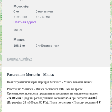
Могилёв
0 км
0 мин в пути
+
198.1 км
+
2 ч 40 мин
Платная дорога
Минск
Минск
198.1 км
2 ч 40 мин в пути
Нашли ошибку?
Расстояние Могилёв - Минск
На интерактивной карте маршрут Могилёв - Минск показан линией.
Расстояние Могилёв - Минск составляет
198.1 км
по трассе.
Ориентировочное время преодоления расстояния на машине составляет
2 ч 40 мин
. Средний расход топлива составит
55 л
при затратах
4 400 ₽
(Из расчёта:
28 л/100 км, 80 ₽/л)
. Плата по системе «Платон» составит
0 ₽
.