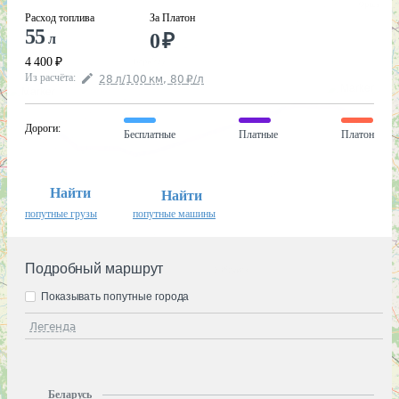
Расход топлива
За Платон
55
0
₽
л
4 400
₽
Из расчёта
:
28
л
/100
км
,
80
₽
/
л
Дороги
:
Бесплатные
Платные
Платон
Найти
Найти
попутные грузы
попутные машины
Подробный маршрут
Показывать попутные города
Легенда
Беларусь