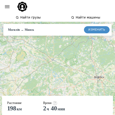
Найти грузы
Найти машины
→
ИЗМЕНИТЬ
Могилёв
Минск
Расстояние
Время
198
2
40
км
ч
мин