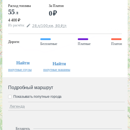
Расход топлива
За Платон
55
0
₽
л
4 400
₽
Из расчёта
:
28
л
/100
км
,
80
₽
/
л
Дороги
:
Бесплатные
Платные
Платон
Найти
Найти
попутные грузы
попутные машины
Подробный маршрут
Показывать попутные города
Легенда
Беларусь