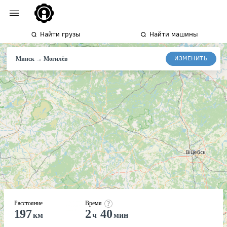
Найти грузы
Найти машины
→
ИЗМЕНИТЬ
Минск
Могилёв
Расстояние
Время
197
2
40
км
ч
мин