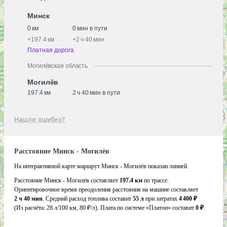
Минск
0 км
0 мин в пути
+
197.4 км
+
2 ч 40 мин
Платная дорога
Могилёвская область
Могилёв
197.4 км
2 ч 40 мин в пути
Нашли ошибку?
Расстояние Минск - Могилёв
На интерактивной карте маршрут Минск - Могилёв показан линией.
Расстояние Минск - Могилёв составляет
197.4 км
по трассе.
Ориентировочное время преодоления расстояния на машине составляет
2 ч 40 мин
. Средний расход топлива составит
55 л
при затратах
4 400 ₽
(Из расчёта:
28 л/100 км, 80 ₽/л)
. Плата по системе «Платон» составит
0 ₽
.