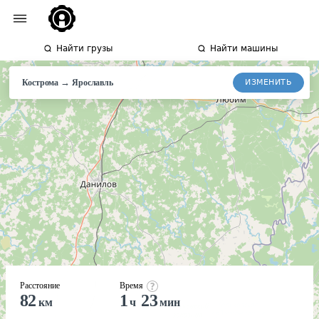
Найти грузы
Найти машины
→
ИЗМЕНИТЬ
Кострома
Ярославль
Расстояние
Время
82
1
23
км
ч
мин