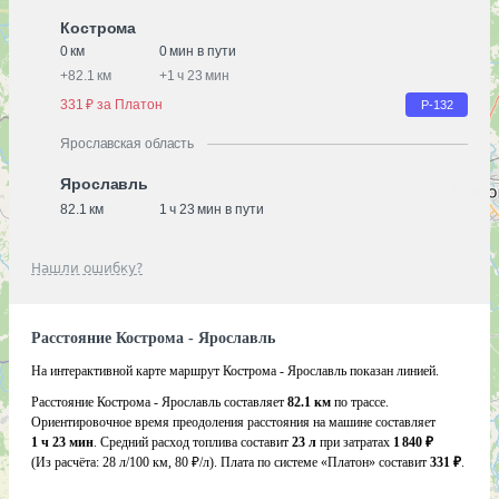
Кострома
0 км
0 мин в пути
+
82.1 км
+
1 ч 23 мин
331 ₽ за Платон
Р-132
Ярославская область
Ярославль
82.1 км
1 ч 23 мин в пути
Нашли ошибку?
Расстояние Кострома - Ярославль
На интерактивной карте маршрут Кострома - Ярославль показан линией.
Расстояние Кострома - Ярославль составляет
82.1 км
по трассе.
Ориентировочное время преодоления расстояния на машине составляет
1 ч 23 мин
. Средний расход топлива составит
23 л
при затратах
1 840 ₽
(Из расчёта:
28 л/100 км, 80 ₽/л)
. Плата по системе «Платон» составит
331 ₽
.