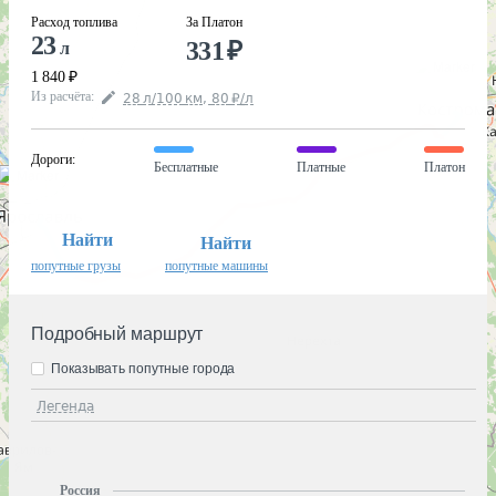
Расход топлива
За Платон
23
331
₽
л
1 840
₽
Из расчёта
:
28
л
/100
км
,
80
₽
/
л
Дороги
:
Бесплатные
Платные
Платон
Найти
Найти
попутные грузы
попутные машины
Подробный маршрут
Показывать попутные города
Легенда
Россия