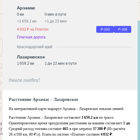
Арзамас
0 км
0 мин в пути
+
1 659.2 км
+
1 дн 22 мин
4 032 ₽ за Платон
Р-193
Р-208
Платная дорога
Краснодарский край
Лазаревское
1 659.2 км
1 дн 22 мин в пути
Нашли ошибку?
Расстояние Арзамас - Лазаревское
На интерактивной карте маршрут Арзамас - Лазаревское показан линией.
Расстояние Арзамас - Лазаревское составляет
1 659.2 км
по трассе.
Ориентировочное время преодоления расстояния на машине составляет
1 дн
.
Средний расход топлива составит
465 л
при затратах
37 200 ₽
(Из расчёта:
28 л/100 км, 80 ₽/л)
. Плата по системе «Платон» составит
4 032 ₽
.