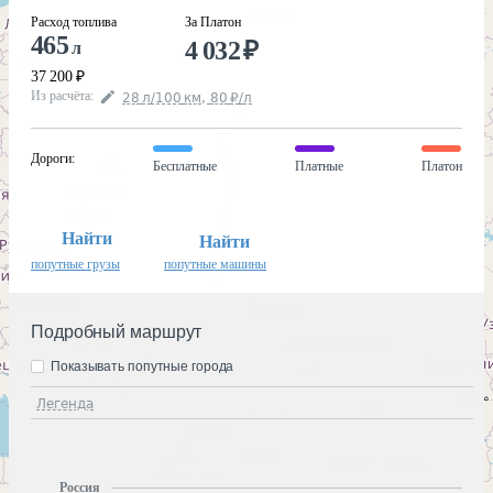
Расход топлива
За Платон
465
4 032
₽
л
37 200
₽
Из расчёта
:
28
л
/100
км
,
80
₽
/
л
Дороги
:
Бесплатные
Платные
Платон
Найти
Найти
попутные грузы
попутные машины
Подробный маршрут
Показывать попутные города
Легенда
Россия