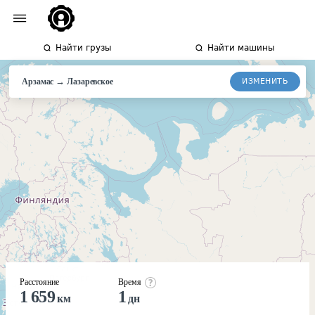
Найти грузы
Найти машины
→
ИЗМЕНИТЬ
Арзамас
Лазаревское
Расстояние
Время
1 659
1
км
дн