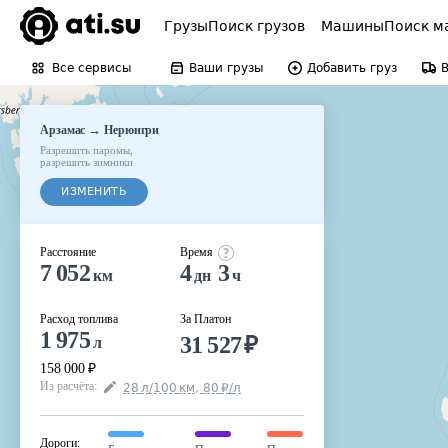
Грузы
Поиск грузов
Машины
Поиск м
Все сервисы
Ваши грузы
Добавить груз
→
Арзамас
Нерюнгри
Разрешить паромы
,
разрешить зимники
ИЗМЕНИТЬ
Расстояние
Время
7 052
4
3
км
дн
ч
Расход топлива
За Платон
1 975
31 527
₽
л
158 000
₽
Из расчёта
:
28
л
/100
км
,
80
₽
/
л
Дороги
: