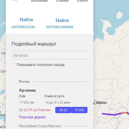
Бесплатные
Платные
Платон
Найти
Найти
попутные грузы
попутные машины
Подробный маршрут
Легенда
Показывать попутные города
Россия
Арзамас
0 км
0 мин в пути
+
7 052 км
+
4 дн 3 ч 12 мин
31 527 ₽ за Платон
М-12
Р-158
Платная дорога
Республика Саха (Якутия)