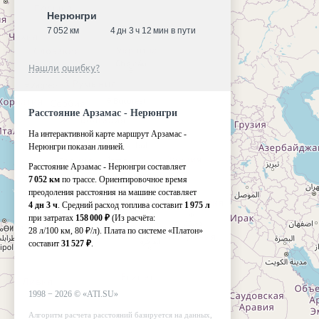
Нерюнгри
7 052 км
4 дн 3 ч 12 мин в пути
Нашли ошибку?
Расстояние Арзамас - Нерюнгри
На интерактивной карте маршрут Арзамас -
Нерюнгри показан линией.
Расстояние Арзамас - Нерюнгри составляет
7 052 км
по трассе. Ориентировочное время
преодоления расстояния на машине составляет
4 дн 3 ч
. Средний расход топлива составит
1 975 л
при затратах
158 000 ₽
(Из расчёта:
28 л/100 км, 80 ₽/л)
. Плата по системе «Платон»
составит
31 527 ₽
.
1998 −
2026
©
«ATI.SU»
Алгоритм расчета расстояний базируется на данных,