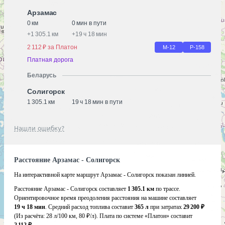
Арзамас
0 км
0 мин в пути
+
1 305.1 км
+
19 ч 18 мин
2 112 ₽ за Платон
М-12
Р-158
Платная дорога
Беларусь
Солигорск
1 305.1 км
19 ч 18 мин в пути
Нашли ошибку?
Расстояние Арзамас - Солигорск
На интерактивной карте маршрут Арзамас - Солигорск показан линией.
Расстояние Арзамас - Солигорск составляет
1 305.1 км
по трассе.
Ориентировочное время преодоления расстояния на машине составляет
19 ч 18 мин
. Средний расход топлива составит
365 л
при затратах
29 200 ₽
(Из расчёта:
28 л/100 км, 80 ₽/л)
. Плата по системе «Платон» составит