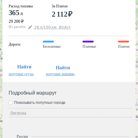
Расход топлива
За Платон
365
2 112
₽
л
29 200
₽
Из расчёта
:
28
л
/100
км
,
80
₽
/
л
Дороги
:
Бесплатные
Платные
Платон
Найти
Найти
попутные грузы
попутные машины
Подробный маршрут
Показывать попутные города
Легенда
Россия