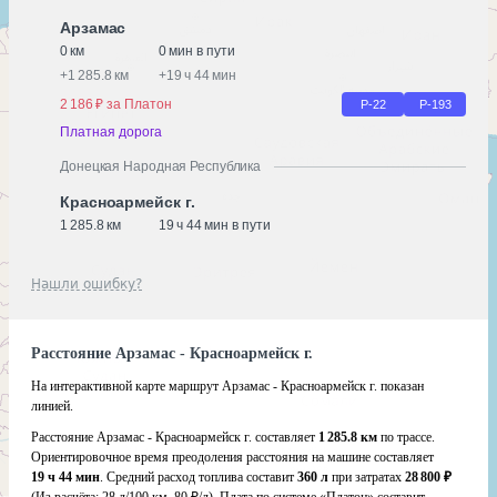
Арзамас
0 км
0 мин в пути
+
1 285.8 км
+
19 ч 44 мин
2 186 ₽ за Платон
Р-22
Р-193
Платная дорога
Донецкая Народная Республика
Красноармейск г.
1 285.8 км
19 ч 44 мин в пути
Нашли ошибку?
Расстояние Арзамас - Красноармейск г.
На интерактивной карте маршрут Арзамас - Красноармейск г. показан
линией.
Расстояние Арзамас - Красноармейск г. составляет
1 285.8 км
по трассе.
Ориентировочное время преодоления расстояния на машине составляет
19 ч 44 мин
. Средний расход топлива составит
360 л
при затратах
28 800 ₽