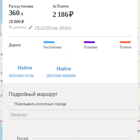
Расход топлива
За Платон
360
2 186
₽
л
28 800
₽
Из расчёта
:
28
л
/100
км
,
80
₽
/
л
Дороги
:
Бесплатные
Платные
Платон
Найти
Найти
попутные грузы
попутные машины
Подробный маршрут
Показывать попутные города
Легенда
Россия