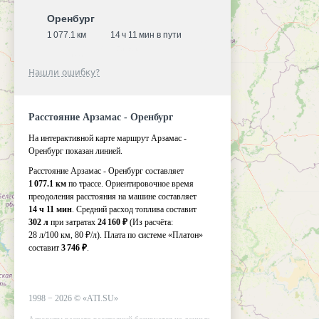
Оренбург
1 077.1 км
14 ч 11 мин в пути
Нашли ошибку?
Расстояние Арзамас - Оренбург
На интерактивной карте маршрут Арзамас -
Оренбург показан линией.
Расстояние Арзамас - Оренбург составляет
1 077.1 км
по трассе. Ориентировочное время
преодоления расстояния на машине составляет
14 ч 11 мин
. Средний расход топлива составит
302 л
при затратах
24 160 ₽
(Из расчёта:
28 л/100 км, 80 ₽/л)
. Плата по системе «Платон»
составит
3 746 ₽
.
1998 −
2026
©
«ATI.SU»