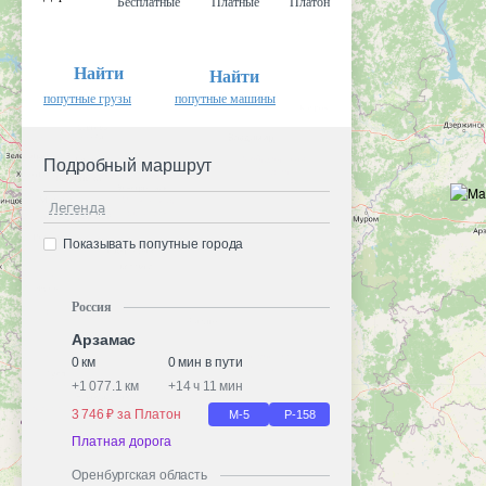
Бесплатные
Платные
Платон
Найти
Найти
попутные грузы
попутные машины
Подробный маршрут
Легенда
Показывать попутные города
Россия
Арзамас
0 км
0 мин в пути
+
1 077.1 км
+
14 ч 11 мин
3 746 ₽ за Платон
М-5
Р-158
Платная дорога
Оренбургская область