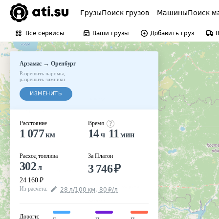
Грузы
Поиск грузов
Машины
Поиск м
Все сервисы
Ваши грузы
Добавить груз
→
Арзамас
Оренбург
Разрешить паромы
,
разрешить зимники
ИЗМЕНИТЬ
Расстояние
Время
1 077
14
11
км
ч
мин
Расход топлива
За Платон
302
3 746
₽
л
24 160
₽
Из расчёта
:
28
л
/100
км
,
80
₽
/
л
Дороги
: