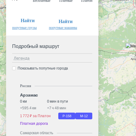
Бесплатные
Платные
Платон
Найти
Найти
попутные грузы
попутные машины
Подробный маршрут
Легенда
Показывать попутные города
Россия
Арзамас
0 км
0 мин в пути
+
595.4 км
+
7 ч 48 мин
1 772 ₽ за Платон
Р-158
М-12
Платная дорога
Самарская область