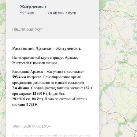
Жигулевск г.
595.4 км
7 ч 48 мин в пути
Нашли ошибку?
Расстояние Арзамас - Жигулевск г.
На интерактивной карте маршрут Арзамас -
Жигулевск г. показан линией.
Расстояние Арзамас - Жигулевск г. составляет
595.4 км
по трассе. Ориентировочное время
преодоления расстояния на машине составляет
7 ч 48 мин
. Средний расход топлива составит
167 л
при затратах
13 360 ₽
(Из расчёта:
28 л/100 км, 80 ₽/л)
. Плата по системе «Платон»
составит
1 772 ₽
.
1998 −
2026
©
«ATI.SU»
Алгоритм расчета расстояний базируется на данных,