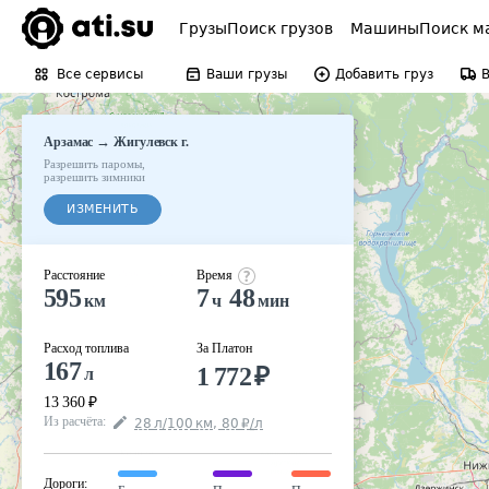
Грузы
Поиск грузов
Машины
Поиск м
Все сервисы
Ваши грузы
Добавить груз
→
Арзамас
Жигулевск г.
Разрешить паромы
,
разрешить зимники
ИЗМЕНИТЬ
Расстояние
Время
595
7
48
км
ч
мин
Расход топлива
За Платон
167
1 772
₽
л
13 360
₽
Из расчёта
:
28
л
/100
км
,
80
₽
/
л
Дороги
: