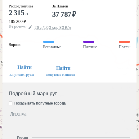
Расход топлива
За Платон
2 315
37 787
₽
л
185 200
₽
Из расчёта
:
28
л
/100
км
,
80
₽
/
л
Дороги
:
Бесплатные
Платные
Платон
Найти
Найти
попутные грузы
попутные машины
Подробный маршрут
Показывать попутные города
Легенда
Россия