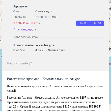
Арзамас
0 км
0 мин в пути
+
8 267 км
+
4 дн 20 ч 9 мин
37 787 ₽ за Платон
М-12
Р-158
Платная дорога
Хабаровский край
Комсомольск-на-Амуре
8 267 км
4 дн 20 ч 9 мин в пути
Нашли ошибку?
Расстояние Арзамас - Комсомольск-на-Амуре
На интерактивной карте маршрут Арзамас - Комсомольск-на-Амуре показан
линией.
Расстояние Арзамас - Комсомольск-на-Амуре составляет
8 267 км
по трассе.
Ориентировочное время преодоления расстояния на машине составляет
4 дн 20 ч
. Средний расход топлива составит
2 315 л
при затратах
185 200 ₽