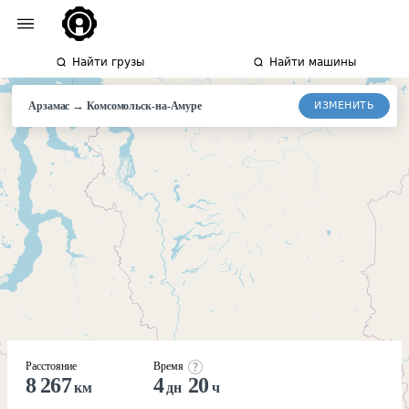
Найти грузы
Найти машины
→
ИЗМЕНИТЬ
Арзамас
Комсомольск-
на-Амуре
Расстояние
Время
8 267
4
20
км
дн
ч