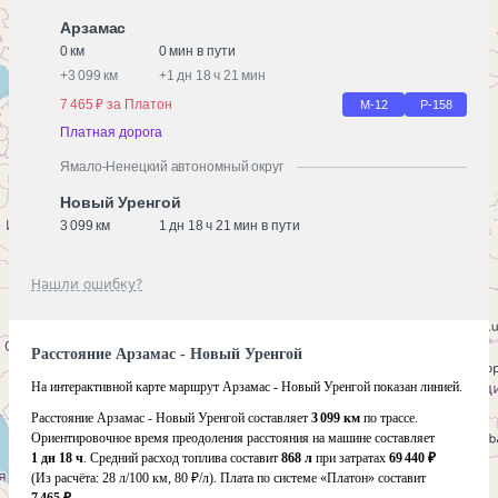
Арзамас
0 км
0 мин в пути
+
3 099 км
+
1 дн 18 ч 21 мин
7 465 ₽ за Платон
М-12
Р-158
Платная дорога
Ямало-Ненецкий автономный округ
Новый Уренгой
3 099 км
1 дн 18 ч 21 мин в пути
Нашли ошибку?
Расстояние Арзамас - Новый Уренгой
На интерактивной карте маршрут Арзамас - Новый Уренгой показан линией.
Расстояние Арзамас - Новый Уренгой составляет
3 099 км
по трассе.
Ориентировочное время преодоления расстояния на машине составляет
1 дн 18 ч
. Средний расход топлива составит
868 л
при затратах
69 440 ₽
(Из расчёта:
28 л/100 км, 80 ₽/л)
. Плата по системе «Платон» составит