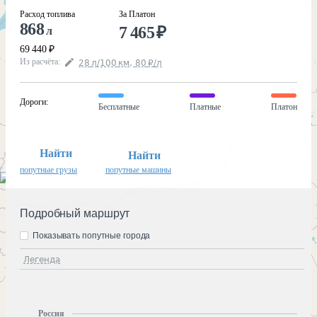
Расход топлива
За Платон
868
7 465
₽
л
69 440
₽
Из расчёта
:
28
л
/100
км
,
80
₽
/
л
Дороги
:
Бесплатные
Платные
Платон
Найти
Найти
попутные грузы
попутные машины
Подробный маршрут
Показывать попутные города
Легенда
Россия