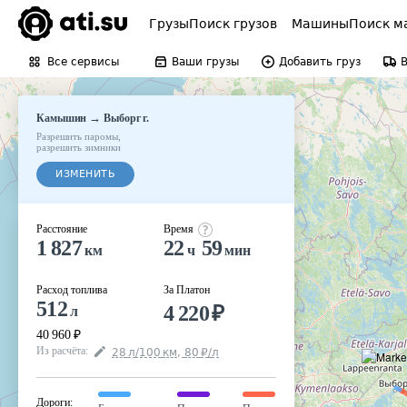
Грузы
Поиск грузов
Машины
Поиск м
Все сервисы
Ваши грузы
Добавить груз
→
Камышин
Выборг г.
Разрешить паромы
,
разрешить зимники
ИЗМЕНИТЬ
Расстояние
Время
1 827
22
59
км
ч
мин
Расход топлива
За Платон
512
4 220
₽
л
40 960
₽
Из расчёта
:
28
л
/100
км
,
80
₽
/
л
Дороги
: