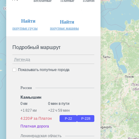
Бесплатные
Платные
Платон
Найти
Найти
попутные грузы
попутные машины
Подробный маршрут
Легенда
Показывать попутные города
Россия
Камышин
0 км
0 мин в пути
+
1 827 км
+
22 ч 59 мин
4 220 ₽ за Платон
Р-22
Р-228
Платная дорога
Ленинградская область