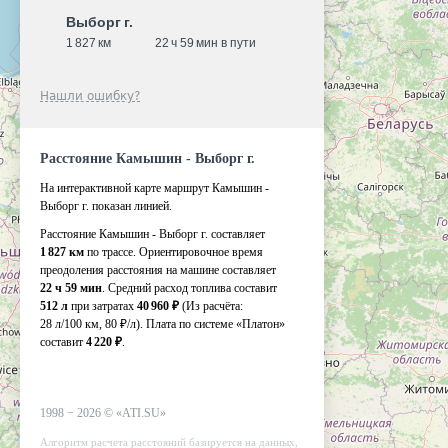
Выборг г.
1 827 км
22 ч 59 мин в пути
Нашли ошибку?
Расстояние Камышин - Выборг г.
На интерактивной карте маршрут Камышин -
Выборг г. показан линией.
Расстояние Камышин - Выборг г. составляет
1 827 км
по трассе. Ориентировочное время
преодоления расстояния на машине составляет
22 ч 59 мин
. Средний расход топлива составит
512 л
при затратах
40 960 ₽
(Из расчёта:
28 л/100 км, 80 ₽/л)
. Плата по системе «Платон»
составит
4 220 ₽
.
1998 −
2026
©
«ATI.SU»
Алгоритм расчета расстояний базируется на данных,