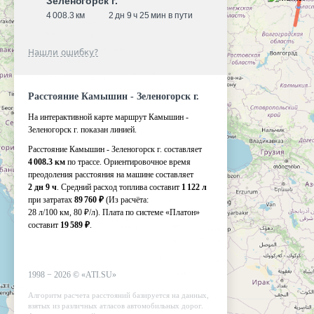
Зеленогорск г.
4 008.3 км
2 дн 9 ч 25 мин в пути
Нашли ошибку?
Расстояние Камышин - Зеленогорск г.
На интерактивной карте маршрут Камышин -
Зеленогорск г. показан линией.
Расстояние Камышин - Зеленогорск г. составляет
4 008.3 км
по трассе. Ориентировочное время
преодоления расстояния на машине составляет
2 дн 9 ч
. Средний расход топлива составит
1 122 л
при затратах
89 760 ₽
(Из расчёта:
28 л/100 км, 80 ₽/л)
. Плата по системе «Платон»
составит
19 589 ₽
.
1998 −
2026
©
«ATI.SU»
Алгоритм расчета расстояний базируется на данных,
взятых из различных атласов автомобильных дорог.