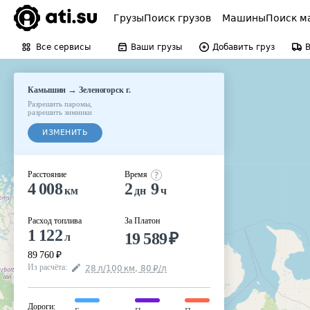
Грузы
Поиск грузов
Машины
Поиск м
Все сервисы
Ваши грузы
Добавить груз
→
Камышин
Зеленогорск г.
Разрешить паромы
,
разрешить зимники
ИЗМЕНИТЬ
Расстояние
Время
4 008
2
9
км
дн
ч
Расход топлива
За Платон
1 122
19 589
₽
л
89 760
₽
Из расчёта
:
28
л
/100
км
,
80
₽
/
л
Дороги
: