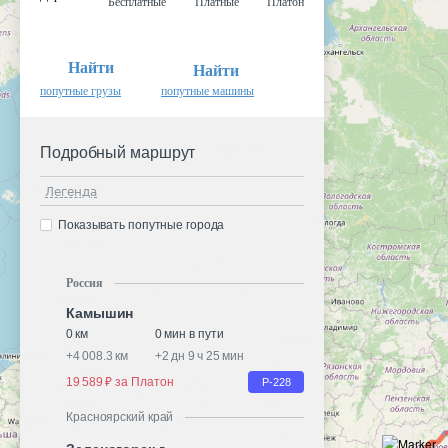
Бесплатные
Платные
Платон
Найти
Найти
попутные грузы
попутные машины
Подробный маршрут
Легенда
Показывать попутные города
Россия
Камышин
0 км
0 мин в пути
+
4 008.3 км
+
2 дн 9 ч 25 мин
19 589 ₽ за Платон
Р-228
Красноярский край