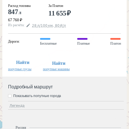
Расход топлива
За Платон
847
11 655
₽
л
67 760
₽
Из расчёта
:
28
л
/100
км
,
80
₽
/
л
Дороги
:
Бесплатные
Платные
Платон
Найти
Найти
попутные грузы
попутные машины
Подробный маршрут
Показывать попутные города
Легенда
Россия