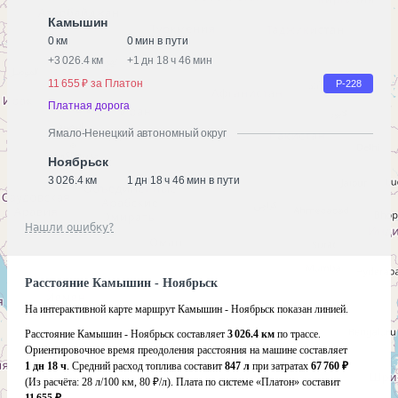
Камышин
0 км
0 мин в пути
+
3 026.4 км
+
1 дн 18 ч 46 мин
11 655 ₽ за Платон
Р-228
Платная дорога
Ямало-Ненецкий автономный округ
Ноябрьск
3 026.4 км
1 дн 18 ч 46 мин в пути
Нашли ошибку?
Расстояние Камышин - Ноябрьск
На интерактивной карте маршрут Камышин - Ноябрьск показан линией.
Расстояние Камышин - Ноябрьск составляет
3 026.4 км
по трассе.
Ориентировочное время преодоления расстояния на машине составляет
1 дн 18 ч
. Средний расход топлива составит
847 л
при затратах
67 760 ₽
(Из расчёта:
28 л/100 км, 80 ₽/л)
. Плата по системе «Платон» составит