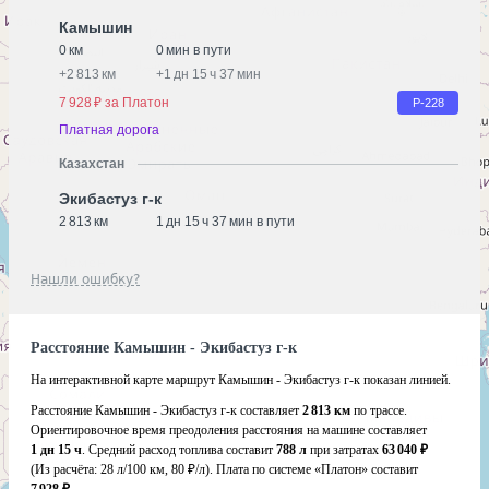
Камышин
0 км
0 мин в пути
+
2 813 км
+
1 дн 15 ч 37 мин
7 928 ₽ за Платон
Р-228
Платная дорога
Казахстан
Экибастуз г-к
2 813 км
1 дн 15 ч 37 мин в пути
Нашли ошибку?
Расстояние Камышин - Экибастуз г-к
На интерактивной карте маршрут Камышин - Экибастуз г-к показан линией.
Расстояние Камышин - Экибастуз г-к составляет
2 813 км
по трассе.
Ориентировочное время преодоления расстояния на машине составляет
1 дн 15 ч
. Средний расход топлива составит
788 л
при затратах
63 040 ₽
(Из расчёта:
28 л/100 км, 80 ₽/л)
. Плата по системе «Платон» составит