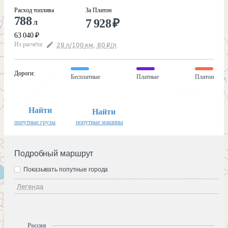
Расход топлива
За Платон
788
7 928
₽
л
63 040
₽
Из расчёта
:
28
л
/100
км
,
80
₽
/
л
Дороги
:
Бесплатные
Платные
Платон
Найти
Найти
попутные грузы
попутные машины
Подробный маршрут
Показывать попутные города
Легенда
Россия