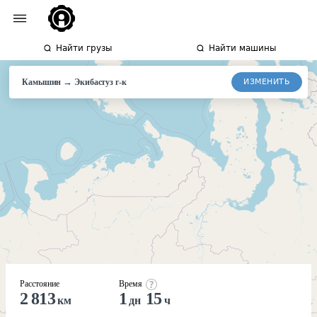
Найти грузы
Найти машины
→
ИЗМЕНИТЬ
Камышин
Экибастуз
г-к
Расстояние
Время
2 813
1
15
км
дн
ч