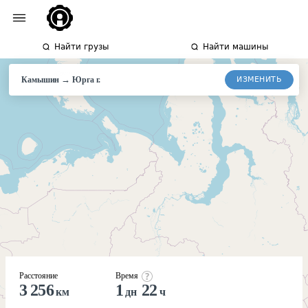
Найти грузы
Найти машины
→
ИЗМЕНИТЬ
Камышин
Юрга
г.
Расстояние
Время
3 256
1
22
км
дн
ч