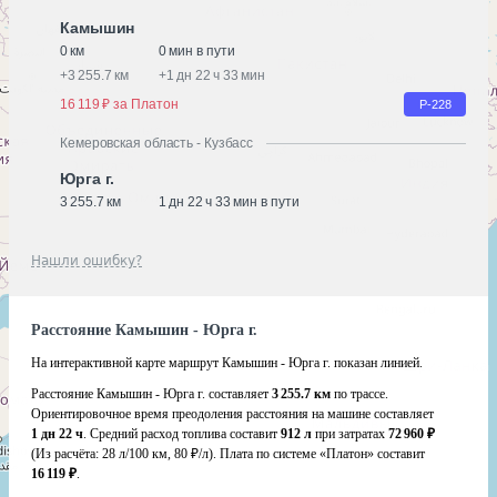
Камышин
0 км
0 мин в пути
+
3 255.7 км
+
1 дн 22 ч 33 мин
16 119 ₽ за Платон
Р-228
Кемеровская область - Кузбасс
Юрга г.
3 255.7 км
1 дн 22 ч 33 мин в пути
Нашли ошибку?
Расстояние Камышин - Юрга г.
На интерактивной карте маршрут Камышин - Юрга г. показан линией.
Расстояние Камышин - Юрга г. составляет
3 255.7 км
по трассе.
Ориентировочное время преодоления расстояния на машине составляет
1 дн 22 ч
. Средний расход топлива составит
912 л
при затратах
72 960 ₽
(Из расчёта:
28 л/100 км, 80 ₽/л)
. Плата по системе «Платон» составит
16 119 ₽
.