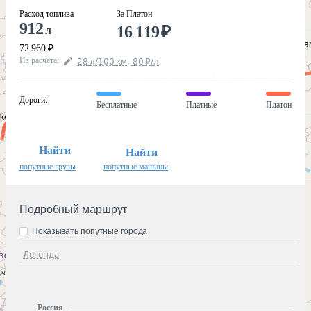
Расход топлива
За Платон
912
16 119
₽
л
72 960
₽
Из расчёта
:
28
л
/100
км
,
80
₽
/
л
Дороги
:
Бесплатные
Платные
Платон
Найти
Найти
попутные грузы
попутные машины
Подробный маршрут
Показывать попутные города
Легенда
Россия