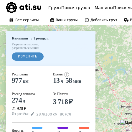
Грузы
Поиск грузов
Машины
Поиск м
Все сервисы
Ваши грузы
Добавить груз
→
Камышин
Троицк г.
Разрешить паромы
,
разрешить зимники
ИЗМЕНИТЬ
Расстояние
Время
977
13
58
км
ч
мин
Расход топлива
За Платон
274
3 718
₽
л
21 920
₽
Из расчёта
:
28
л
/100
км
,
80
₽
/
л
Дороги
: