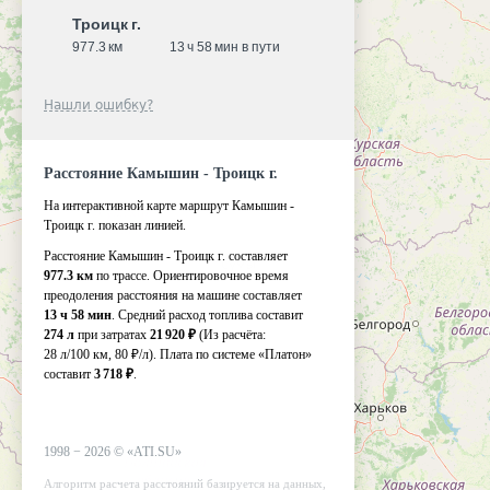
Троицк г.
977.3 км
13 ч 58 мин в пути
Нашли ошибку?
Расстояние Камышин - Троицк г.
На интерактивной карте маршрут Камышин -
Троицк г. показан линией.
Расстояние Камышин - Троицк г. составляет
977.3 км
по трассе. Ориентировочное время
преодоления расстояния на машине составляет
13 ч 58 мин
. Средний расход топлива составит
274 л
при затратах
21 920 ₽
(Из расчёта:
28 л/100 км, 80 ₽/л)
. Плата по системе «Платон»
составит
3 718 ₽
.
1998 −
2026
©
«ATI.SU»
Алгоритм расчета расстояний базируется на данных,