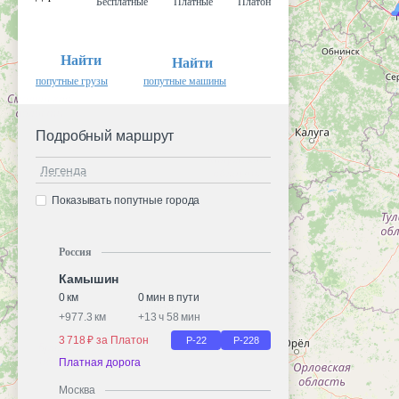
Бесплатные
Платные
Платон
Найти
Найти
попутные грузы
попутные машины
Подробный маршрут
Легенда
Показывать попутные города
Россия
Камышин
0 км
0 мин в пути
+
977.3 км
+
13 ч 58 мин
3 718 ₽ за Платон
Р-22
Р-228
Платная дорога
Москва