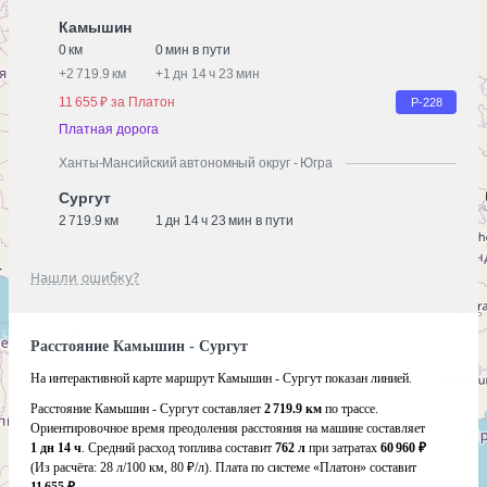
Камышин
0 км
0 мин в пути
+
2 719.9 км
+
1 дн 14 ч 23 мин
11 655 ₽ за Платон
Р-228
Платная дорога
Ханты-Мансийский автономный округ - Югра
Сургут
2 719.9 км
1 дн 14 ч 23 мин в пути
Нашли ошибку?
Расстояние Камышин - Сургут
На интерактивной карте маршрут Камышин - Сургут показан линией.
Расстояние Камышин - Сургут составляет
2 719.9 км
по трассе.
Ориентировочное время преодоления расстояния на машине составляет
1 дн 14 ч
. Средний расход топлива составит
762 л
при затратах
60 960 ₽
(Из расчёта:
28 л/100 км, 80 ₽/л)
. Плата по системе «Платон» составит