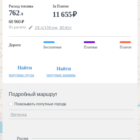
Расход топлива
За Платон
762
11 655
₽
л
60 960
₽
Из расчёта
:
28
л
/100
км
,
80
₽
/
л
Дороги
:
Бесплатные
Платные
Платон
Найти
Найти
попутные грузы
попутные машины
Подробный маршрут
Показывать попутные города
Легенда
Россия