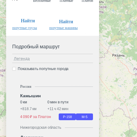
Бесплатные
Платные
Платон
Найти
Найти
попутные грузы
попутные машины
Подробный маршрут
Легенда
Показывать попутные города
Россия
Камышин
0 км
0 мин в пути
+
818.7 км
+
11 ч 42 мин
4 090 ₽ за Платон
Р-158
М-5
Нижегородская область