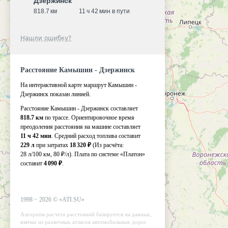
Дзержинск
818.7 км
11 ч 42 мин в пути
Нашли ошибку?
Расстояние Камышин - Дзержинск
На интерактивной карте маршрут Камышин -
Дзержинск показан линией.
Расстояние Камышин - Дзержинск составляет
818.7 км
по трассе. Ориентировочное время
преодоления расстояния на машине составляет
11 ч 42 мин
. Средний расход топлива составит
229 л
при затратах
18 320 ₽
(Из расчёта:
28 л/100 км, 80 ₽/л)
. Плата по системе «Платон»
составит
4 090 ₽
.
1998 −
2026
©
«ATI.SU»
Алгоритм расчета расстояний базируется на данных,
взятых из различных атласов автомобильных дорог.