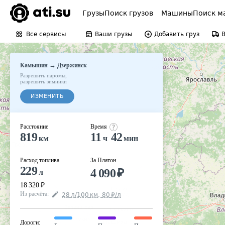
Грузы
Поиск грузов
Машины
Поиск м
Все сервисы
Ваши грузы
Добавить груз
→
Камышин
Дзержинск
Разрешить паромы
,
разрешить зимники
ИЗМЕНИТЬ
Расстояние
Время
819
11
42
км
ч
мин
Расход топлива
За Платон
229
4 090
₽
л
18 320
₽
Из расчёта
:
28
л
/100
км
,
80
₽
/
л
Дороги
: