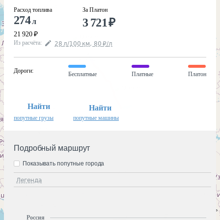
Расход топлива
За Платон
274
3 721
₽
л
21 920
₽
Из расчёта
:
28
л
/100
км
,
80
₽
/
л
Дороги
:
Бесплатные
Платные
Платон
Найти
Найти
попутные грузы
попутные машины
Подробный маршрут
Показывать попутные города
Легенда
Россия