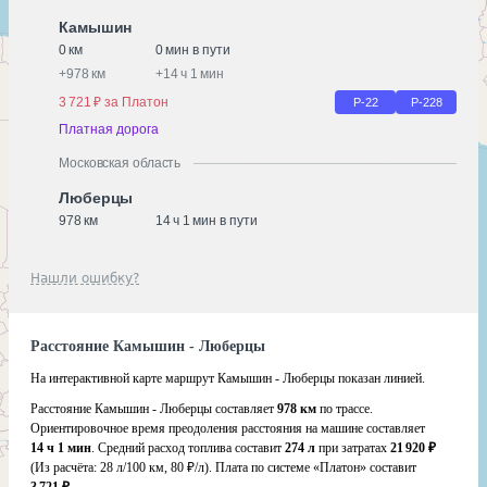
Камышин
0 км
0 мин в пути
+
978 км
+
14 ч 1 мин
3 721 ₽ за Платон
Р-22
Р-228
Платная дорога
Московская область
Люберцы
978 км
14 ч 1 мин в пути
Нашли ошибку?
Расстояние Камышин - Люберцы
На интерактивной карте маршрут Камышин - Люберцы показан линией.
Расстояние Камышин - Люберцы составляет
978 км
по трассе.
Ориентировочное время преодоления расстояния на машине составляет
14 ч 1 мин
. Средний расход топлива составит
274 л
при затратах
21 920 ₽
(Из расчёта:
28 л/100 км, 80 ₽/л)
. Плата по системе «Платон» составит