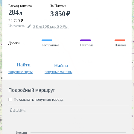
Расход топлива
За Платон
284
3 850
₽
л
22 720
₽
Из расчёта
:
28
л
/100
км
,
80
₽
/
л
Дороги
:
Бесплатные
Платные
Платон
Найти
Найти
попутные грузы
попутные машины
Подробный маршрут
Показывать попутные города
Легенда
Россия