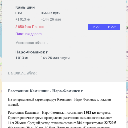
Камышин
0 км
0 мин в пути
+
1 013 км
+
14 ч 26 мин
3 850 ₽ за Платон
Р-22
Р-228
Платная дорога
Московская область
Наро-Фоминск г.
1 013 км
14 ч 26 мин в пути
Нашли ошибку?
Расстояние Камышин - Наро-Фоминск г.
На интерактивной карте маршрут Камышин - Наро-Фоминск г. показан
линией.
Расстояние Камышин - Наро-Фоминск г. составляет
1 013 км
по трассе.
Ориентировочное время преодоления расстояния на машине составляет
14 ч 26 мин
. Средний расход топлива составит
284 л
при затратах
22 720 ₽