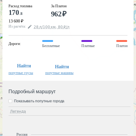
Расход топлива
За Платон
170
962
₽
л
13 600
₽
Из расчёта
:
28
л
/100
км
,
80
₽
/
л
Дороги
:
Бесплатные
Платные
Платон
Найти
Найти
попутные грузы
попутные машины
Подробный маршрут
Показывать попутные города
Легенда
Россия