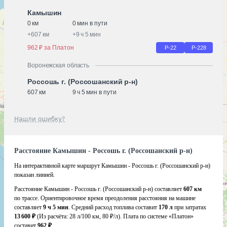
Камышин
0 км
0 мин в пути
+
607 км
+
9 ч 5 мин
962 ₽ за Платон
Р-22
Р-228
Воронежская область
Россошь г. (Россошанский р-н)
607 км
9 ч 5 мин в пути
Нашли ошибку?
Расстояние Камышин - Россошь г. (Россошанский р-н)
На интерактивной карте маршрут Камышин - Россошь г. (Россошанский р-н)
показан линией.
Расстояние Камышин - Россошь г. (Россошанский р-н) составляет
607 км
по трассе. Ориентировочное время преодоления расстояния на машине
составляет
9 ч 5 мин
. Средний расход топлива составит
170 л
при затратах
13 600 ₽
(Из расчёта:
28 л/100 км, 80 ₽/л)
. Плата по системе «Платон»
составит
962 ₽
.