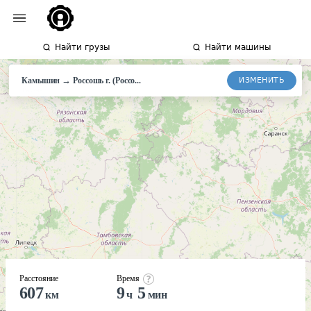
Найти грузы
Найти машины
→
ИЗМЕНИТЬ
Камышин
Россошь
г. (Россо...
Расстояние
Время
607
9
5
км
ч
мин