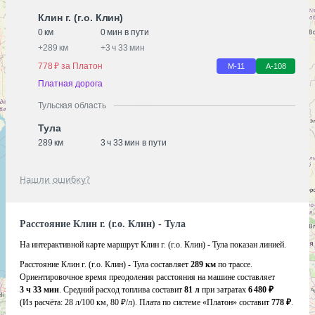
Клин г. (г.о. Клин)
0 км
0 мин в пути
+
289 км
+
3 ч 33 мин
778 ₽ за Платон
М-11
А-108
Платная дорога
Тульская область
Тула
289 км
3 ч 33 мин в пути
Нашли ошибку?
Расстояние Клин г. (г.о. Клин) - Тула
На интерактивной карте маршрут Клин г. (г.о. Клин) - Тула показан линией.
Расстояние Клин г. (г.о. Клин) - Тула составляет
289 км
по трассе.
Ориентировочное время преодоления расстояния на машине составляет
3 ч 33 мин
. Средний расход топлива составит
81 л
при затратах
6 480 ₽
(Из расчёта:
28 л/100 км, 80 ₽/л)
. Плата по системе «Платон» составит
778 ₽
.