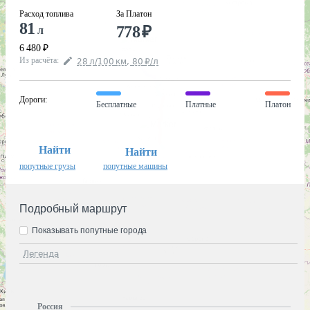
Расход топлива
За Платон
81
778
₽
л
6 480
₽
Из расчёта
:
28
л
/100
км
,
80
₽
/
л
Дороги
:
Бесплатные
Платные
Платон
Найти
Найти
попутные грузы
попутные машины
Подробный маршрут
Показывать попутные города
Легенда
Россия