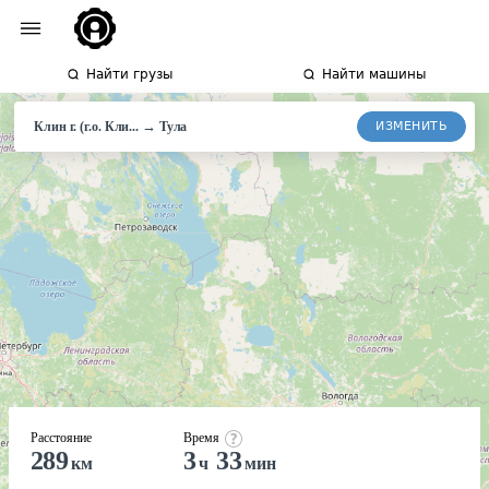
Найти грузы
Найти машины
→
ИЗМЕНИТЬ
Клин г. (г.о. Кли...
Тула
Расстояние
Время
289
3
33
км
ч
мин