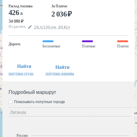
Расход топлива
За Платон
426
2 036
₽
л
34 080
₽
Из расчёта
:
28
л
/100
км
,
80
₽
/
л
Дороги
:
Бесплатные
Платные
Платон
Найти
Найти
попутные грузы
попутные машины
Подробный маршрут
Показывать попутные города
Легенда
Россия