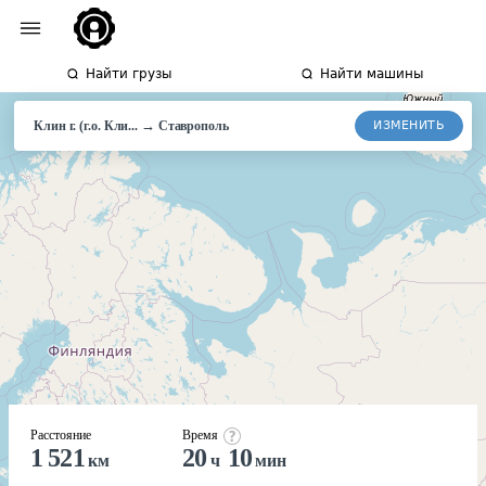
Найти грузы
Найти машины
→
ИЗМЕНИТЬ
Клин г. (г.о. Кли...
Ставрополь
Расстояние
Время
1 521
20
10
км
ч
мин