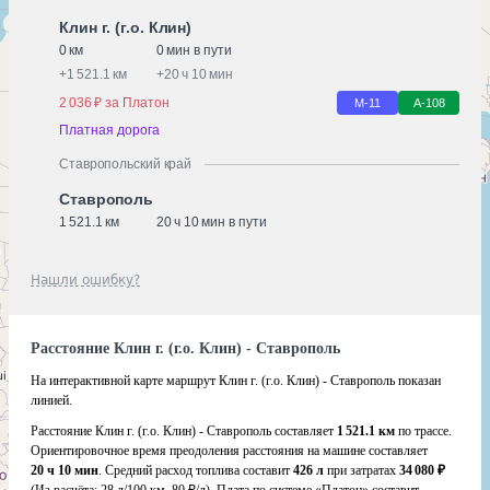
Клин г. (г.о. Клин)
0 км
0 мин в пути
+
1 521.1 км
+
20 ч 10 мин
2 036 ₽ за Платон
М-11
А-108
Платная дорога
Ставропольский край
Ставрополь
1 521.1 км
20 ч 10 мин в пути
Нашли ошибку?
Расстояние Клин г. (г.о. Клин) - Ставрополь
На интерактивной карте маршрут Клин г. (г.о. Клин) - Ставрополь показан
линией.
Расстояние Клин г. (г.о. Клин) - Ставрополь составляет
1 521.1 км
по трассе.
Ориентировочное время преодоления расстояния на машине составляет
20 ч 10 мин
. Средний расход топлива составит
426 л
при затратах
34 080 ₽