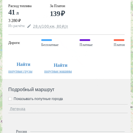
Расход топлива
За Платон
41
139
₽
л
3 280
₽
Из расчёта
:
28
л
/100
км
,
80
₽
/
л
Дороги
:
Бесплатные
Платные
Платон
Найти
Найти
попутные грузы
попутные машины
Подробный маршрут
Показывать попутные города
Легенда
Россия