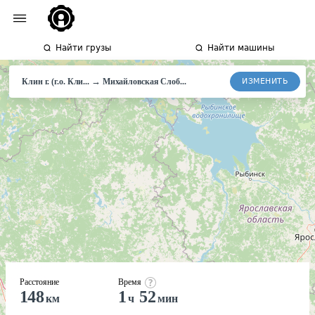
Найти грузы
Найти машины
→
ИЗМЕНИТЬ
Клин г. (г.о. Кли...
Михайловская Слоб...
Расстояние
Время
148
1
52
км
ч
мин