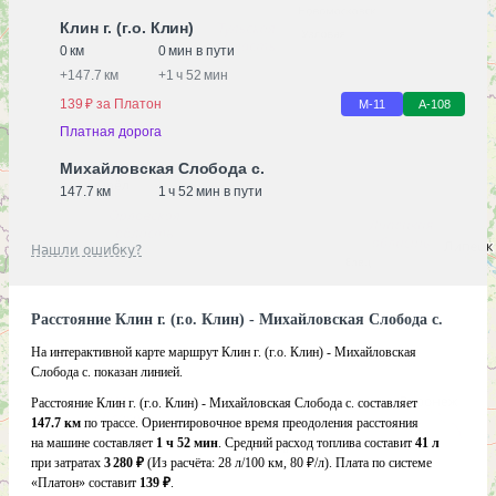
Клин г. (г.о. Клин)
0 км
0 мин в пути
+
147.7 км
+
1 ч 52 мин
139 ₽ за Платон
М-11
А-108
Платная дорога
Михайловская Слобода с.
147.7 км
1 ч 52 мин в пути
Нашли ошибку?
Расстояние Клин г. (г.о. Клин) - Михайловская Слобода с.
На интерактивной карте маршрут Клин г. (г.о. Клин) - Михайловская
Слобода с. показан линией.
Расстояние Клин г. (г.о. Клин) - Михайловская Слобода с. составляет
147.7 км
по трассе. Ориентировочное время преодоления расстояния
на машине составляет
1 ч 52 мин
. Средний расход топлива составит
41 л
при затратах
3 280 ₽
(Из расчёта:
28 л/100 км, 80 ₽/л)
. Плата по системе
«Платон» составит
139 ₽
.