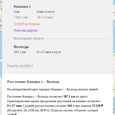
Кашира г.
0 км
0 мин в пути
+
587.1 км
+
8 ч 17 мин
2 150 ₽ за Платон
Платная дорога
Вологодская область
Вологда
587.1 км
8 ч 17 мин в пути
Нашли ошибку?
Расстояние Кашира г. - Вологда
На интерактивной карте маршрут Кашира г. - Вологда показан линией.
Расстояние Кашира г. - Вологда составляет
587.1 км
по трассе.
Ориентировочное время преодоления расстояния на машине составляет
8 ч 17 мин
. Средний расход топлива составит
164 л
при затратах
13 120 ₽
(Из расчёта:
28 л/100 км, 80 ₽/л)
. Плата по системе «Платон» составит