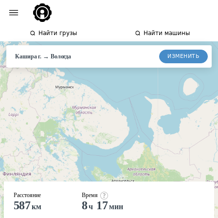
Найти грузы
Найти машины
→
ИЗМЕНИТЬ
Кашира г.
Вологда
Расстояние
Время
587
8
17
км
ч
мин