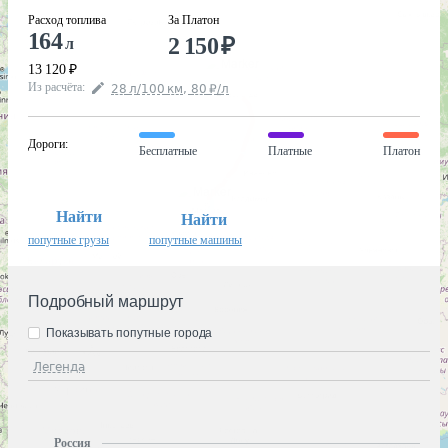
Расход топлива
За Платон
164
2 150
₽
л
13 120
₽
Из расчёта
:
28
л
/100
км
,
80
₽
/
л
Дороги
:
Бесплатные
Платные
Платон
Найти
Найти
попутные грузы
попутные машины
Подробный маршрут
Показывать попутные города
Легенда
Россия