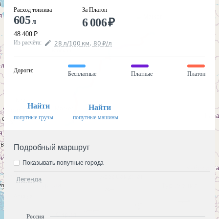
Расход топлива
За Платон
605
6 006
₽
л
48 400
₽
Из расчёта
:
28
л
/100
км
,
80
₽
/
л
Дороги
:
Бесплатные
Платные
Платон
Найти
Найти
попутные грузы
попутные машины
Подробный маршрут
Показывать попутные города
Легенда
Россия