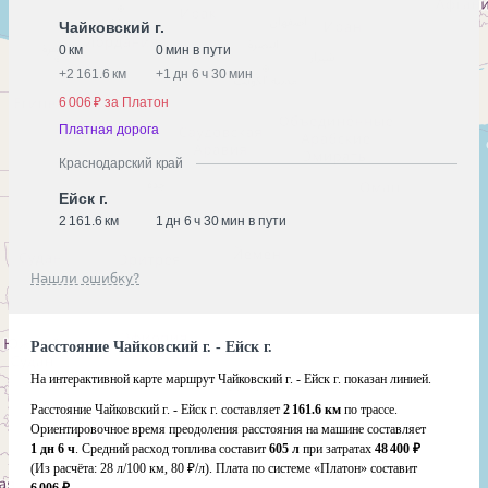
Чайковский г.
0 км
0 мин в пути
+
2 161.6 км
+
1 дн 6 ч 30 мин
6 006 ₽ за Платон
Платная дорога
Краснодарский край
Ейск г.
2 161.6 км
1 дн 6 ч 30 мин в пути
Нашли ошибку?
Расстояние Чайковский г. - Ейск г.
На интерактивной карте маршрут Чайковский г. - Ейск г. показан линией.
Расстояние Чайковский г. - Ейск г. составляет
2 161.6 км
по трассе.
Ориентировочное время преодоления расстояния на машине составляет
1 дн 6 ч
. Средний расход топлива составит
605 л
при затратах
48 400 ₽
(Из расчёта:
28 л/100 км, 80 ₽/л)
. Плата по системе «Платон» составит