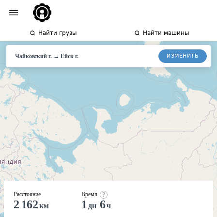
Найти грузы
Найти машины
→
ИЗМЕНИТЬ
Чайковский г.
Ейск
г.
Расстояние
Время
2 162
1
6
км
дн
ч