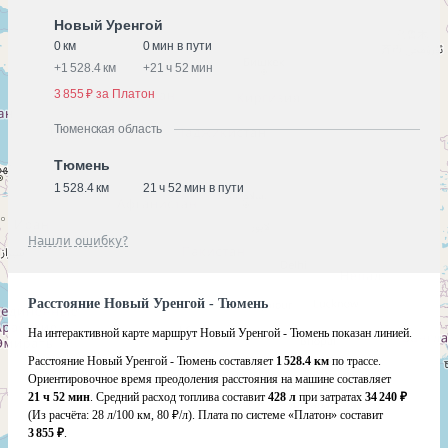
Новый Уренгой
0 км
0 мин в пути
+
1 528.4 км
+
21 ч 52 мин
3 855 ₽ за Платон
Тюменская область
Тюмень
1 528.4 км
21 ч 52 мин в пути
Нашли ошибку?
Расстояние Новый Уренгой - Тюмень
На интерактивной карте маршрут Новый Уренгой - Тюмень показан линией.
Расстояние Новый Уренгой - Тюмень составляет
1 528.4 км
по трассе.
Ориентировочное время преодоления расстояния на машине составляет
21 ч 52 мин
. Средний расход топлива составит
428 л
при затратах
34 240 ₽
(Из расчёта:
28 л/100 км, 80 ₽/л)
. Плата по системе «Платон» составит
3 855 ₽
.