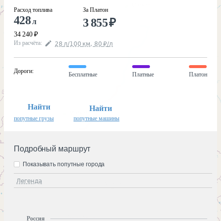
Расход топлива
За Платон
428
3 855
₽
л
34 240
₽
Из расчёта
:
28
л
/100
км
,
80
₽
/
л
Дороги
:
Бесплатные
Платные
Платон
Найти
Найти
попутные грузы
попутные машины
Подробный маршрут
Показывать попутные города
Легенда
Россия