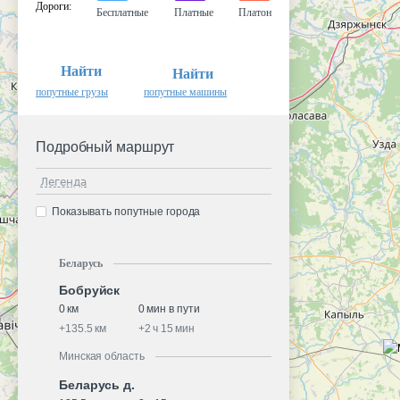
Дороги
:
Бесплатные
Платные
Платон
Найти
Найти
попутные грузы
попутные машины
Подробный маршрут
Легенда
Показывать попутные города
Беларусь
Бобруйск
0 км
0 мин в пути
+
135.5 км
+
2 ч 15 мин
Минская область
Беларусь д.