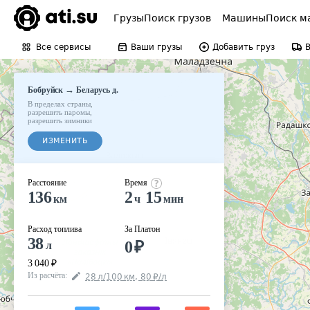
Грузы
Поиск грузов
Машины
Поиск м
Все сервисы
Ваши грузы
Добавить груз
→
Бобруйск
Беларусь д.
В пределах страны
,
разрешить паромы
,
разрешить зимники
ИЗМЕНИТЬ
Расстояние
Время
136
2
15
км
ч
мин
Расход топлива
За Платон
38
0
₽
л
3 040
₽
Из расчёта
:
28
л
/100
км
,
80
₽
/
л