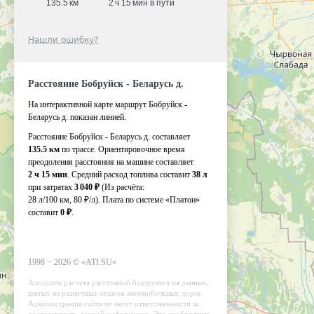
135.5 км
2 ч 15 мин в пути
Нашли ошибку?
Расстояние Бобруйск - Беларусь д.
На интерактивной карте маршрут Бобруйск -
Беларусь д. показан линией.
Расстояние Бобруйск - Беларусь д. составляет
135.5 км
по трассе. Ориентировочное время
преодоления расстояния на машине составляет
2 ч 15 мин
. Средний расход топлива составит
38 л
при затратах
3 040 ₽
(Из расчёта:
28 л/100 км, 80 ₽/л)
. Плата по системе «Платон»
составит
0 ₽
.
1998 −
2026
©
«ATI.SU»
Алгоритм расчета расстояний базируется на данных,
взятых из различных атласов автомобильных дорог.
Администрация сайта не несёт ответственности за